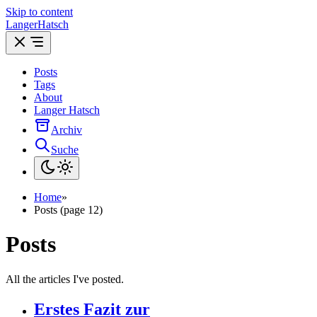
Skip to content
LangerHatsch
Posts
Tags
About
Langer Hatsch
Archiv
Suche
Home
»
Posts (page 12)
Posts
All the articles I've posted.
Erstes Fazit zur